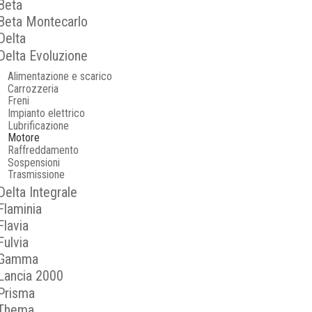
Beta
Beta Montecarlo
Delta
Delta Evoluzione
Alimentazione e scarico
Carrozzeria
Freni
Impianto elettrico
Lubrificazione
Motore
Raffreddamento
Sospensioni
Trasmissione
Delta Integrale
Flaminia
Flavia
Fulvia
Gamma
Lancia 2000
Prisma
Thema