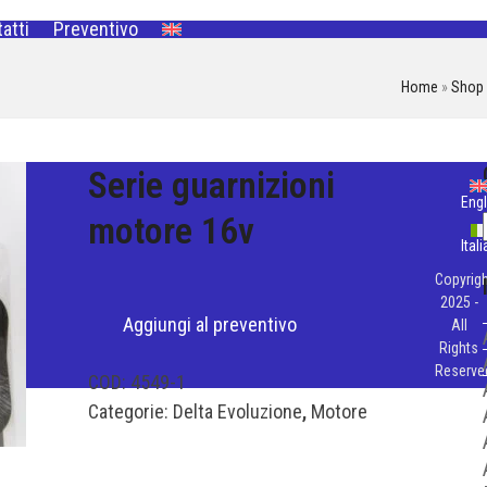
atti
Preventivo
Home
»
Shop
Serie guarnizioni
Engl
motore 16v
Ital
Copyrigh
2025 -
Aggiungi al preventivo
All
Rights
Reserve
COD:
4549-1
Categorie:
Delta Evoluzione
,
Motore