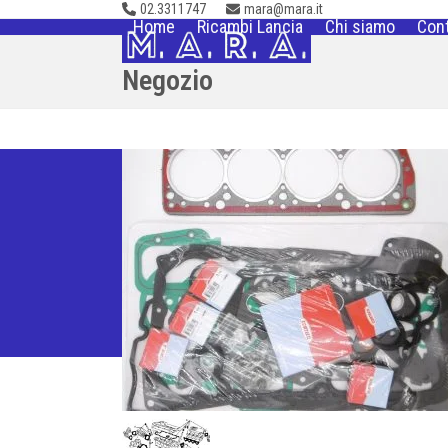
02.3311747
mara@mara.it
Skip
Home
Ricambi Lancia
Chi siamo
Cont
to
content
Negozio