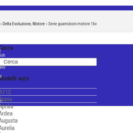
»
Delta Evoluzione
,
Motore
»
Serie guarnizioni motore 16v
Cerca
ish
Search
iano
t
Modelli auto
A112
Appia
d
Aprilia
Ardea
Augusta
Aurelia