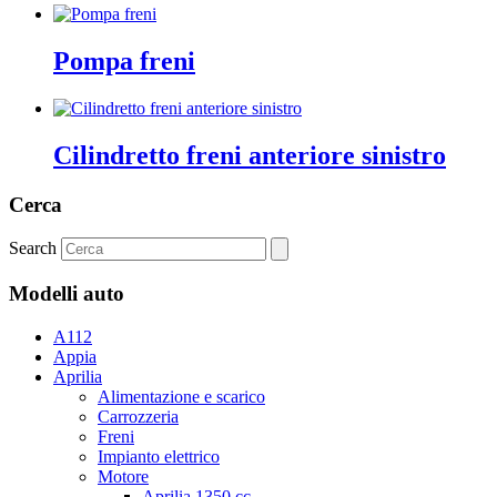
Pompa freni
Cilindretto freni anteriore sinistro
Cerca
Search
Modelli auto
A112
Appia
Aprilia
Alimentazione e scarico
Carrozzeria
Freni
Impianto elettrico
Motore
Aprilia 1350 cc