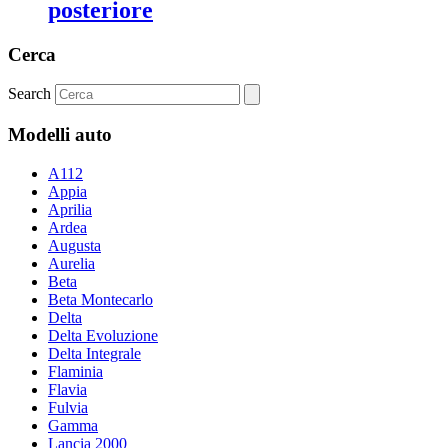
posteriore
Cerca
Search
Modelli auto
A112
Appia
Aprilia
Ardea
Augusta
Aurelia
Beta
Beta Montecarlo
Delta
Delta Evoluzione
Delta Integrale
Flaminia
Flavia
Fulvia
Gamma
Lancia 2000